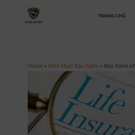
Nhảy
tới
TRANG CHỦ
nội
dung
Home
»
Kiến thức bảo hiểm
»
Bảo hiểm nh