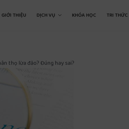
GIỚI THIỆU
DỊCH VỤ
KHÓA HỌC
TRI THỨC
ân thọ lừa đảo? Đúng hay sai?