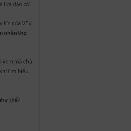
 lừa đảo cả”.
 tín của VTV.
m nhân thọ
ôi xem mà chả
khi tìm hiểu
 như thế
?