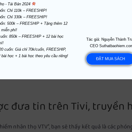
họ - Tái Bản 2024 
uốn: 500k – FREESHIP + Tặng thêm 12 
 nước lại kinh doanh bảo hiểm nhân thọ
?
cuốn: 850k – FREESHIP + 12 bài học 
Tác giả: Nguyễn Thành Tr
ứ gì
có ích
hoặc
có hại
đều được các cơ quan truyền t
CEO Suthatbaohiem.co
20 cuốn: Giá chỉ 70k/cuốn, FREESHIP, 
ẽ bị xử lý,
thậm chí phải đóng cửa
. Bạn đồng ý với tôi
 bài học + 1 bài học theo yêu cầu riêng!
ĐẶT MUA SÁCH
truyền hình nhé!
ợc đưa tin trên Tivi, truyền 
hiểm nhân thọ VTV”, bạn sẽ thấy kết quả là các phón