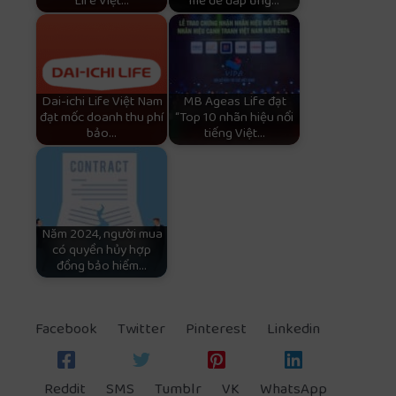
Life Việt…
mẽ để đáp ứng…
Dai-ichi Life Việt Nam
MB Ageas Life đạt
đạt mốc doanh thu phí
“Top 10 nhãn hiệu nổi
bảo…
tiếng Việt…
Năm 2024, người mua
có quyền hủy hợp
đồng bảo hiểm…
Facebook
Twitter
Pinterest
Linkedin
Reddit
SMS
Tumblr
VK
WhatsApp