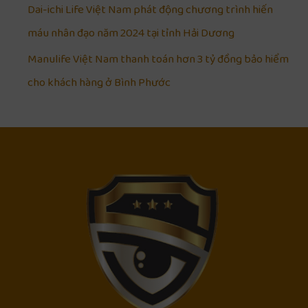
Dai-ichi Life Việt Nam phát động chương trình hiến
máu nhân đạo năm 2024 tại tỉnh Hải Dương
Manulife Việt Nam thanh toán hơn 3 tỷ đồng bảo hiểm
cho khách hàng ở Bình Phước