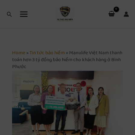
Nhảy
Main
tới
Tìm
Menu
nội
kiếm
dung
Home
»
Tin tức bảo hiểm
»
Manulife Việt Nam thanh
toán hơn 3 tỷ đồng bảo hiểm cho khách hàng ở Bình
Phước