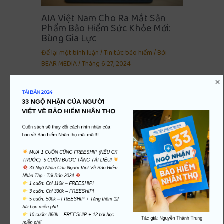
AIA Việt Nam Cho Ra Mắt Sản
Phẩm Bảo Hiểm Sức Khỏe Mới:
Bùng Gia Lực
Để lại một bình luận
/
Tin tức bảo hiểm
/ Bởi
BEAR MEDIA
/
Tháng 6 27, 2024
TÁI BẢN 2024
33 NGỘ NHẬN CỦA NGƯỜI 
VIỆT VỀ BẢO HIỂM NHÂN THỌ
Cuốn sách sẽ thay đổi cách nhìn nhận của 
bạn về Bảo hiểm Nhân thọ mãi mãi!!!
 MUA 1 CUỐN CŨNG FREESHIP (NẾU CK 
TRƯỚC), 5 CUỐN ĐƯỢC TẶNG TÀI LIỆU! 
 33 Ngộ Nhận Của Người Việt Về Bảo Hiểm 
Nhân Thọ - Tái Bản 2024 
Sự Cần Thiết Của Bộ Tiêu Chuẩn
 5 cuốn: 500k – FREESHIP + Tặng thêm 12 
Tư Vấn Bảo Hiểm Chuyên Nghiệp
 10 cuốn: 850k – FREESHIP + 12 bài học 
Tác giả: Nguyễn Thành Trung
