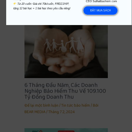
Để lại một bình luận
/
Tin tức bảo hiểm
/ Bởi
CEO Suthatbaohiem.com
 Từ 20 cuốn: Giá chỉ 70k/cuốn, FREESHIP, 
BEAR MEDIA
/
Tháng 6 28, 2024
tặng 12 bài học + 1 bài học theo yêu cầu riêng!
ĐẶT MUA SÁCH
6 Tháng Đầu Năm, Các Doanh
Nghiệp Bảo Hiểm Thu Về 109.100
Tỷ Đồng Doanh Thu
Để lại một bình luận
/
Tin tức bảo hiểm
/ Bởi
BEAR MEDIA
/
Tháng 7 2, 2024