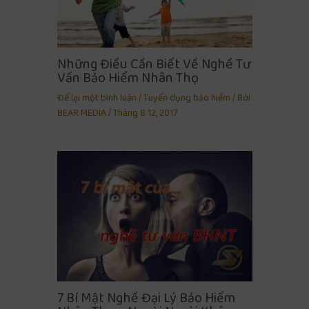
Những Điều Cần Biết Về Nghề Tư
Vấn Bảo Hiểm Nhân Thọ
Để lại một bình luận
/
Tuyển dụng bảo hiểm
/ Bởi
BEAR MEDIA
/
Tháng 8 12, 2017
7 Bí Mật Nghề Đại Lý Bảo Hiểm