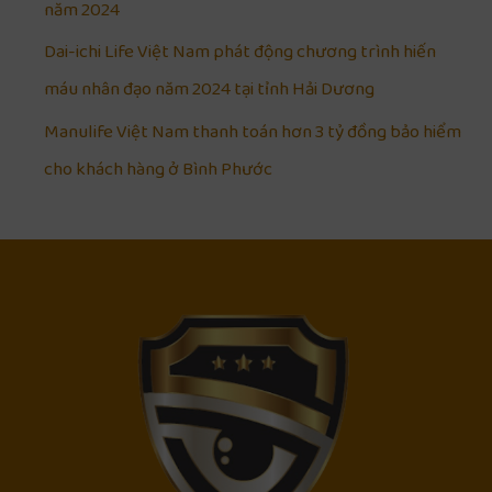
năm 2024
Dai-ichi Life Việt Nam phát động chương trình hiến
máu nhân đạo năm 2024 tại tỉnh Hải Dương
Manulife Việt Nam thanh toán hơn 3 tỷ đồng bảo hiểm
cho khách hàng ở Bình Phước