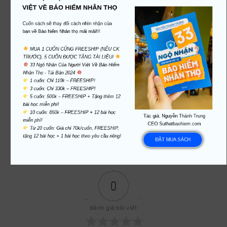
khi tìm hiểu về bảo hiểm Nhân thọ tại Bà Rịa Vũng
VIỆT VỀ BẢO HIỂM NHÂN THỌ
Tàu. Hãy tiếp tục khám phá thêm và không ngần
ngại liên hệ với chúng tôi để biết thêm chi tiết.
Cuốn sách sẽ thay đổi cách nhìn nhận của 
bạn về Bảo hiểm Nhân thọ mãi mãi!!!
 MUA 1 CUỐN CŨNG FREESHIP (NẾU CK 
XEM THÊM:
Làm thêm công việc tư vấn bảo hiểm
TRƯỚC), 5 CUỐN ĐƯỢC TẶNG TÀI LIỆU! 
 33 Ngộ Nhận Của Người Việt Về Bảo Hiểm 
nhân thọ, tại sao không thử?
Nhân Thọ - Tái Bản 2024 
 5 cuốn: 500k – FREESHIP + Tặng thêm 12 
ĐĂNG KÝ TƯ VẤN
 10 cuốn: 850k – FREESHIP + 12 bài học 
Tác giả: Nguyễn Thành Trung

CEO Suthatbaohiem.com
 Từ 20 cuốn: Giá chỉ 70k/cuốn, FREESHIP, 
tặng 12 bài học + 1 bài học theo yêu cầu riêng!
ĐẶT MUA SÁCH
ĐĂNG KÝ ỨNG TUYỂN
0
Đánh giá bài viết