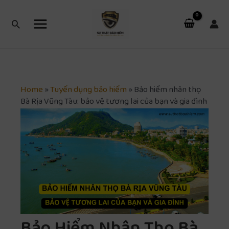
Nhảy
Main
tới
Tìm
Menu
nội
kiếm
dung
Home
»
Tuyển dụng bảo hiểm
»
Bảo hiểm nhân thọ
Bà Rịa Vũng Tàu: bảo vệ tương lai của bạn và gia đình