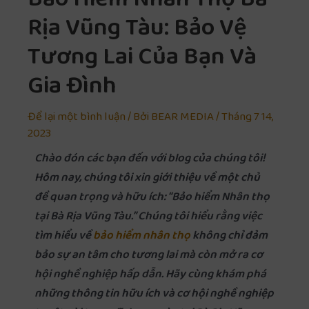
Bảo Hiểm Nhân Thọ Bà
Rịa Vũng Tàu: Bảo Vệ
Tương Lai Của Bạn Và
Gia Đình
Để lại một bình luận
/ Bởi
BEAR MEDIA
/
Tháng 7 14,
2023
Chào đón các bạn đến với blog của chúng tôi!
Hôm nay, chúng tôi xin giới thiệu về một chủ
đề quan trọng và hữu ích: “Bảo hiểm Nhân thọ
tại Bà Rịa Vũng Tàu.” Chúng tôi hiểu rằng việc
tìm hiểu về
bảo hiểm nhân thọ
không chỉ đảm
bảo sự an tâm cho tương lai mà còn mở ra cơ
hội nghề nghiệp hấp dẫn. Hãy cùng khám phá
những thông tin hữu ích và cơ hội nghề nghiệp