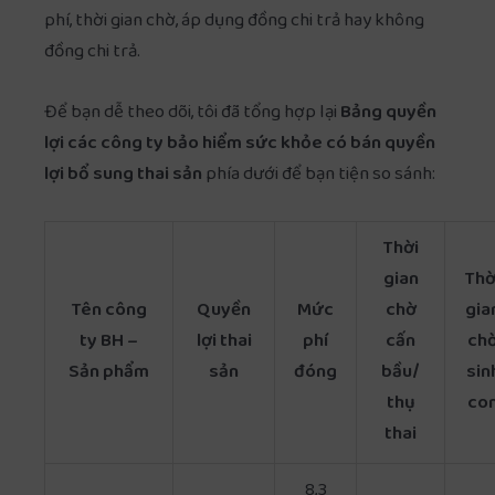
phí, thời gian chờ, áp dụng đồng chi trả hay không
đồng chi trả.
Để bạn dễ theo dõi, tôi đã tổng hợp lại
Bảng quyền
lợi các công ty bảo hiểm sức khỏe có bán quyền
lợi bổ sung thai sản
phía dưới để bạn tiện so sánh:
Thời
gian
Thờ
Tên công
Quyền
Mức
chờ
gia
ty BH –
lợi thai
phí
cấn
ch
Sản phẩm
sản
đóng
bầu/
sin
thụ
co
thai
8,3