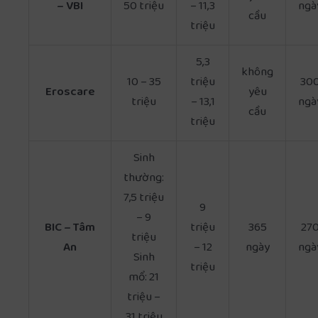
– VBI
50 triệu
– 11,3
ngà
cầu
triệu
5,3
không
10 – 35
triệu
30
Eroscare
yêu
triệu
– 13,1
ngà
cầu
triệu
Sinh
thường:
7,5 triệu
9
– 9
BIC – Tâm
triệu
365
27
triệu
An
– 12
ngày
ngà
Sinh
triệu
mổ: 21
triệu –