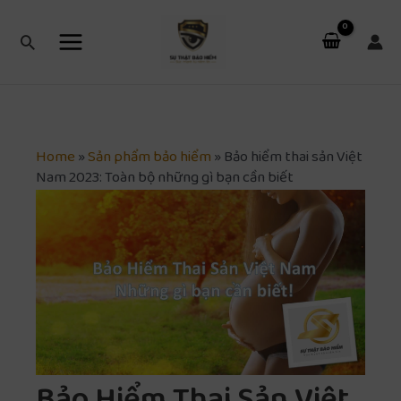
Nhảy
Main
tới
Tìm
Menu
nội
kiếm
dung
Home
»
Sản phẩm bảo hiểm
»
Bảo hiểm thai sản Việt
Nam 2023: Toàn bộ những gì bạn cần biết