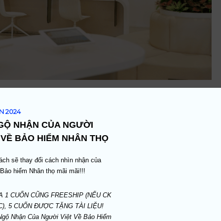
 bảo hiểm sẽ nhận được kết quả trong vòng 30 phút. 
̉N 2024
 cập nhật tình hình. Theo đại diện của Prudential, vi
GỘ NHẬN CỦA NGƯỜI 
ộng trong toàn bộ quá trình thẩm định, cho phép tr
 VỀ BẢO HIỂM NHÂN THỌ
 quyết yêu cầu của khách hàng một cách nhanh chóng.
́ch sẽ thay đổi cách nhìn nhận của 
 Bảo hiểm Nhân thọ mãi mãi!!!
l đã thực hiện trực tuyến 82% yêu cầu chi trả. Trong
A 1 CUỐN CŨNG FREESHIP (NẾU CK 
% được giải quyết trong vòng 30 phút, tăng 5% so với
C), 5 CUỐN ĐƯỢC TẶNG TÀI LIỆU! 
Ngộ Nhận Của Người Việt Về Bảo Hiểm 