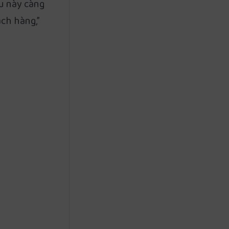
ều này càng
ách hàng,”