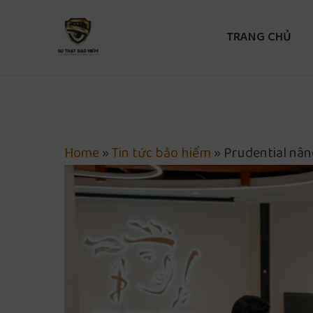
Nhảy
tới
TRANG CHỦ
nội
dung
Home
»
Tin tức bảo hiểm
»
Prudential nân