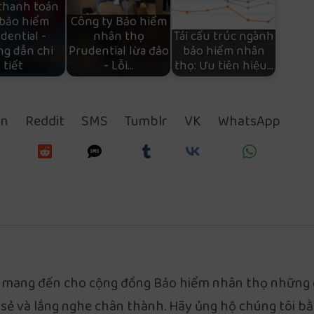
thanh toán
 bảo hiểm
Công ty Bảo hiểm
dential -
nhân thọ
Tái cấu trúc ngành
g dẫn chi
Prudential lừa đảo
bảo hiểm nhân
tiết
- Lỗi…
thọ: Ưu tiên hiệu…
in
Reddit
SMS
Tumblr
VK
WhatsApp
 mang đến cho cộng đồng Bảo hiểm nhân thọ những gi
 sẻ và lắng nghe chân thành. Hãy ủng hộ chúng tôi bằ